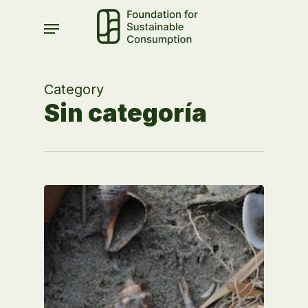
Skip
Menu
to
main
content
Category
Sin categoría